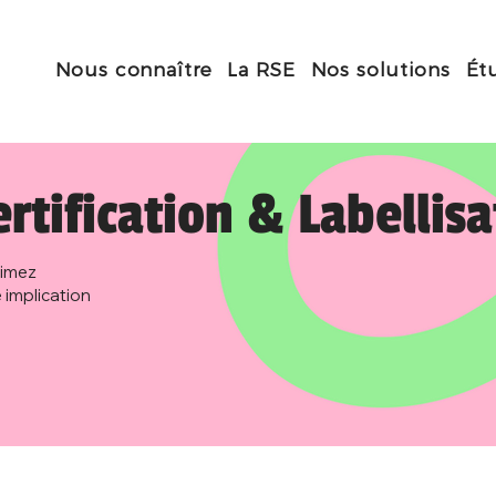
Nous connaître
La RSE
Nos solutions
Ét
ertification & Labellis
timez
 implication