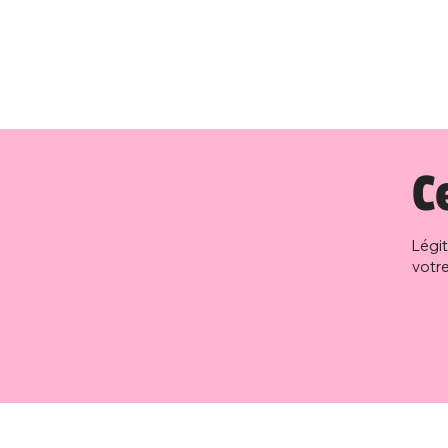
C
Légi
votre