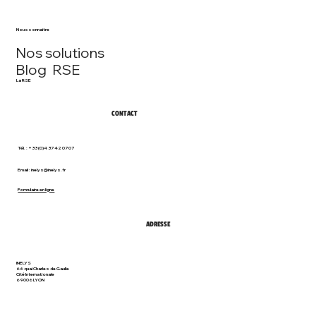
Nous connaitre
Nos solutions
Blog RSE
La RSE
CONTACT
Tél. : +33 (0)4 37 42 07 07
Email :
inelys@inelys.fr
Formulaire en ligne
ADRESSE
INELYS
66 quai Charles de Gaulle
Cité Internationale
69006 LYON