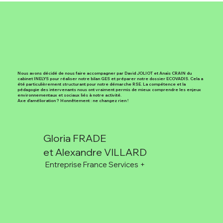
Nous avons décidé de nous faire accompagner par David JOLIOT et Anaïs CRAIN du
cabinet INELYS pour réaliser notre bilan GES et préparer notre dossier ECOVADIS. Cela a
été particulièrement structurant pour notre démarche RSE. La compétence et la
pédagogie des intervenants nous ont vraiment permis de mieux comprendre les enjeux
environnementaux et sociaux liés à notre activité.
Axe d'amélioration ? Honnêtement : ne changez rien !
Gloria FRADE
et Alexandre VILLARD
Entreprise France Services +