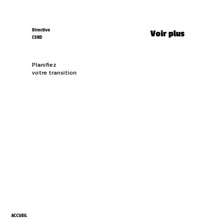
Directive
Voir plus
CSRD
Planifiez
votre transition
ACCUEIL