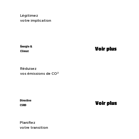
Légitimez
votre implication
Énergie &
Voir plus
Climat
Réduisez
vos émissions de CO²
Directive
Voir plus
CSRD
Planifiez
votre transition