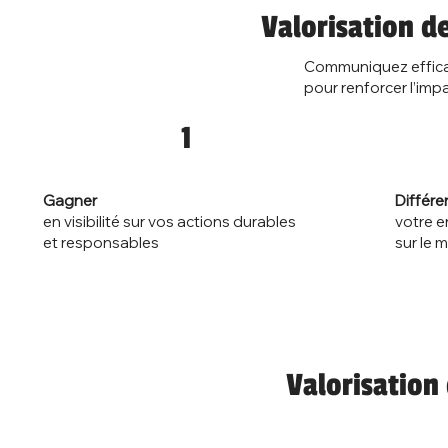
Valorisation d
Communiquez effic
pour renforcer l’imp
1
Différe
Gagner
votre e
en visibilité sur vos actions durables
sur le 
et responsables
Valorisation